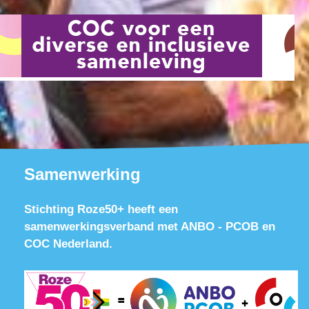
Samenwerking
Stichting Roze50+ heeft een
samenwerkingsverband met ANBO - PCOB en
COC Nederland.