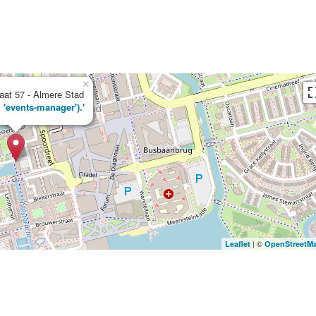
×
aat 57 - Almere Stad
, 'events-manager').'
| ©
Leaflet
OpenStreetM