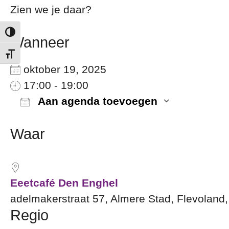
Zien we je daar?
Keuze voor hoog contrast
Wanneer
Kies grootte van het lettertype
oktober 19, 2025
17:00 - 19:00
Aan agenda toevoegen
Download ICS
Google
Waar
Eeetcafé Den Enghel
adelmakerstraat 57, Almere Stad, Flevoland
Regio