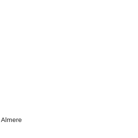
 Calendar
iCalendar
, Almere