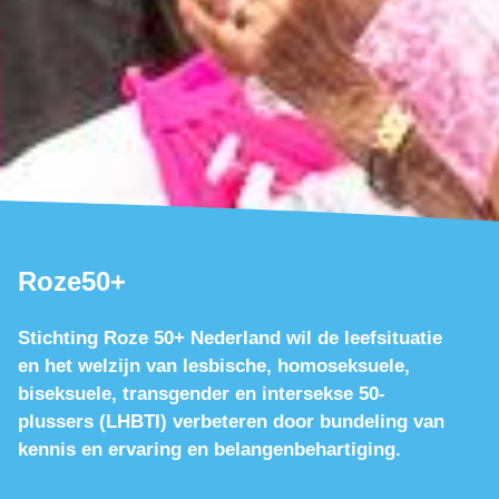
Roze50+
Stichting Roze 50+ Nederland wil de leefsituatie
en het welzijn van lesbische, homoseksuele,
biseksuele, transgender en intersekse 50-
plussers (LHBTI) verbeteren door bundeling van
kennis en ervaring en belangenbehartiging.