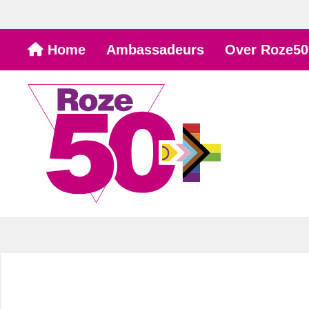
Ga
Home
Ambassadeurs
Over Roze50
naar
de
inhoud