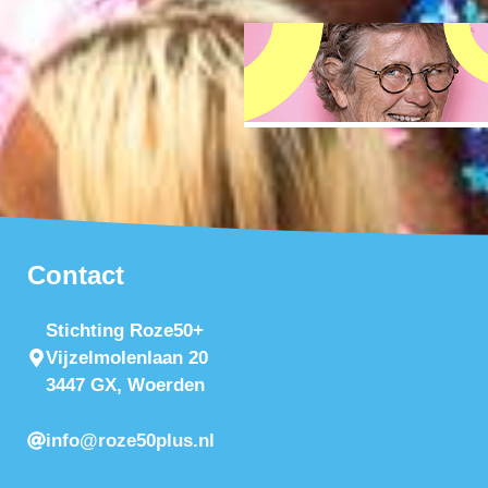
Contact
Stichting Roze50+
Vijzelmolenlaan 20
3447 GX, Woerden
info@roze50plus.nl