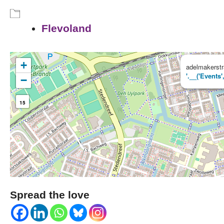
Flevoland
+
adelmakerstr
'.__('Events'
−
15
Spread the love