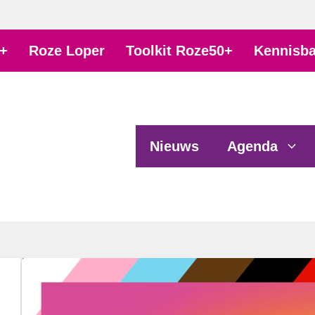
+
Roze Loper
Toolkit Roze50+
Kennisb
Nieuws
Agenda