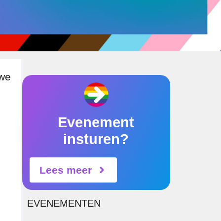
 we
Evenement
insturen?
Lees meer
EVENEMENTEN